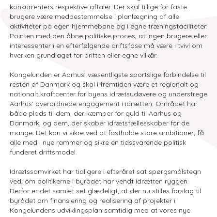
konkurrenters respektive aftaler. Der skal tillige for faste
brugere være medbestemmelse i planlægning af alle
aktiviteter på egen hjemmebane og i egne træningsfaciliteter.
Pointen med den åbne politiske proces, at ingen brugere eller
interessenter i en efterfølgende driftsfase må være i tvivl om
hverken grundlaget for driften eller egne vilkår.
Kongelunden er Aarhus’ væsentligste sportslige forbindelse til
resten af Danmark og skal i fremtiden være et regionalt og
nationalt kraftcenter for byens idrætsudøvere og understrege
Aarhus’ overordnede engagement i idrætten. Området har
både plads til dem, der kæmper for guld til Aarhus og
Danmark, og dem, der skaber idrætsfællesskaber for de
mange. Det kan vi sikre ved at fastholde store ambitioner, få
alle med i nye rammer og sikre en tidssvarende politisk
funderet driftsmodel.
Idrætssamvirket har tidligere i efteråret sat spørgsmålstegn
ved, om politikerne i byrådet har vendt idrætten ryggen.
Derfor er det samlet set glædeligt, at der nu stilles forslag til
byrådet om finansiering og realisering af projekter i
Kongelundens udviklingsplan samtidig med at vores nye