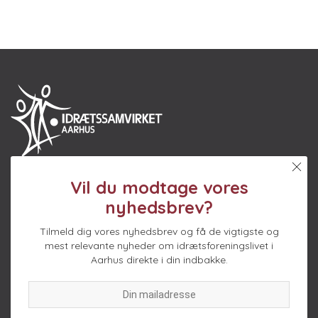
Vil du modtage vores
nyhedsbrev?
Idrætssamvirket Aarhus er en interesseorganisation for de
aarhusianske idrætsforeninger. Vi er dedikeret til at skabe
Tilmeld dig vores nyhedsbrev og få de vigtigste og
bedre vilkår for idrætten gennem rådgivning, økonomisk støtte
mest relevante nyheder om idrætsforeningslivet i
og politisk arbejde.
Aarhus direkte i din indbakke.
SPONSOR