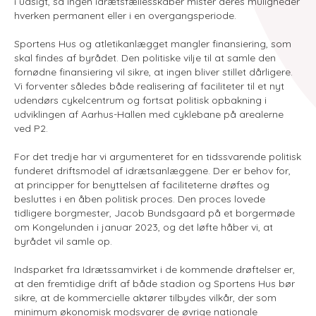
i udsigt, så ingen idrætsfællesskaber mister deres muligheder
hverken permanent eller i en overgangsperiode.
Sportens Hus og atletikanlægget mangler finansiering, som
skal findes af byrådet. Den politiske vilje til at samle den
fornødne finansiering vil sikre, at ingen bliver stillet dårligere.
Vi forventer således både realisering af faciliteter til et nyt
udendørs cykelcentrum og fortsat politisk opbakning i
udviklingen af Aarhus-Hallen med cyklebane på arealerne
ved P2.
For det tredje har vi argumenteret for en tidssvarende politisk
funderet driftsmodel af idrætsanlæggene. Der er behov for,
at principper for benyttelsen af faciliteterne drøftes og
besluttes i en åben politisk proces. Den proces lovede
tidligere borgmester, Jacob Bundsgaard på et borgermøde
om Kongelunden i januar 2023, og det løfte håber vi, at
byrådet vil samle op.
Indsparket fra Idrætssamvirket i de kommende drøftelser er,
at den fremtidige drift af både stadion og Sportens Hus bør
sikre, at de kommercielle aktører tilbydes vilkår, der som
minimum økonomisk modsvarer de øvrige nationale