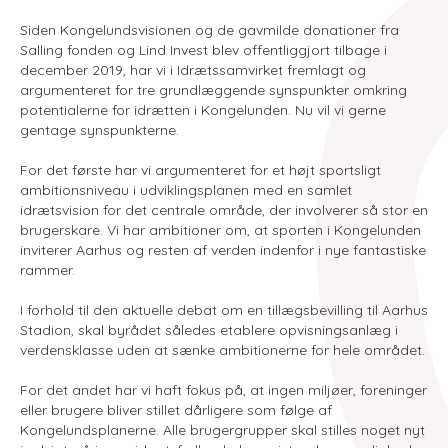
Siden Kongelundsvisionen og de gavmilde donationer fra
Salling fonden og Lind Invest blev offentliggjort tilbage i
december 2019, har vi i Idrætssamvirket fremlagt og
argumenteret for tre grundlæggende synspunkter omkring
potentialerne for idrætten i Kongelunden. Nu vil vi gerne
gentage synspunkterne.
For det første har vi argumenteret for et højt sportsligt
ambitionsniveau i udviklingsplanen med en samlet
idrætsvision for det centrale område, der involverer så stor en
brugerskare. Vi har ambitioner om, at sporten i Kongelunden
inviterer Aarhus og resten af verden indenfor i nye fantastiske
rammer.
I forhold til den aktuelle debat om en tillægsbevilling til Aarhus
Stadion, skal byrådet således etablere opvisningsanlæg i
verdensklasse uden at sænke ambitionerne for hele området.
For det andet har vi haft fokus på, at ingen miljøer, foreninger
eller brugere bliver stillet dårligere som følge af
Kongelundsplanerne. Alle brugergrupper skal stilles noget nyt