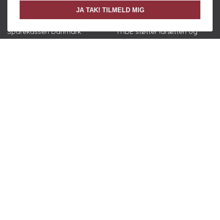
JA TAK! TILMELD MIG
Sparekassen Danmark
ITIDE støtter idrætten og
støtter idrætten via to fonde
idrætssamvirket via
samt ifm kåring af Årets
sponsorater i forbindelse
Leder og Idrættens
med IT-udvikling og tilpasset
Frivilligpris
webplatform med CRM.
LINKS
Organisation
Vedtægter
Årsrapport
Privatlivspolitik
KONTAKT