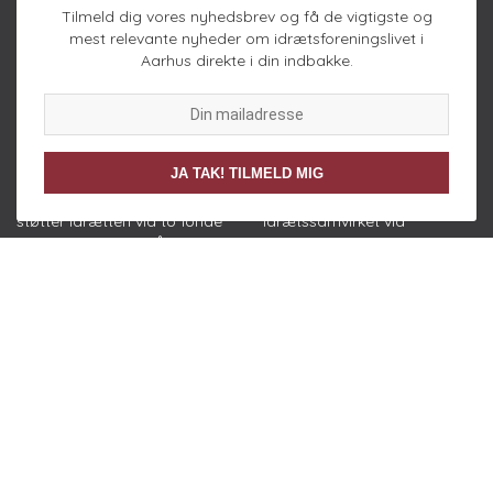
Tilmeld dig vores nyhedsbrev og få de vigtigste og
og politisk arbejde.
mest relevante nyheder om idrætsforeningslivet i
Aarhus direkte i din indbakke.
SPONSOR
JA TAK! TILMELD MIG
Sparekassen Danmark
ITIDE støtter idrætten og
støtter idrætten via to fonde
idrætssamvirket via
samt ifm kåring af Årets
sponsorater i forbindelse
Leder og Idrættens
med IT-udvikling og tilpasset
Frivilligpris
webplatform med CRM.
LINKS
Organisation
Vedtægter
Årsrapport
Privatlivspolitik